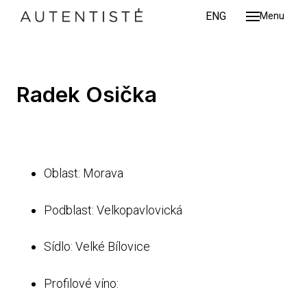
CZ
ENG
Menu
O nás
Vinaři
Chart
Radek Osička
Akce 
Konta
CZ
ENG
Oblast: Morava
Podblast: Velkopavlovická
Sídlo: Velké Bílovice
Profilové víno: