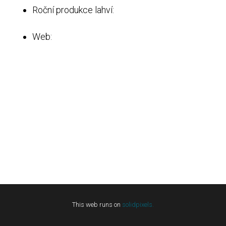
Roční produkce lahví:
Web:
This web runs on
solidpixels.