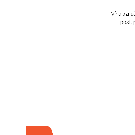
Vína ozna
postup