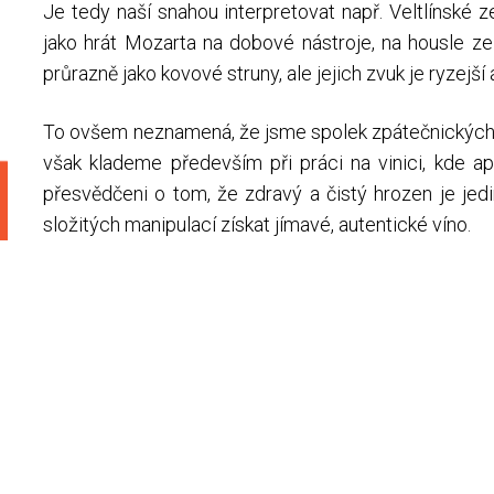
Je tedy naší snahou interpretovat např. Veltlínské 
jako hrát Mozarta na dobové nástroje, na housle ze
průrazně jako kovové struny, ale jejich zvuk je ryzejš
To ovšem neznamená, že jsme spolek zpátečnických 
však klademe především při práci na vinici, kde a
přesvědčeni o tom, že zdravý a čistý hrozen je jed
složitých manipulací získat jímavé, autentické víno.