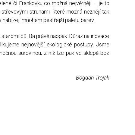
zelené či Frankovku co možná nejvěrněji – je to
 střevovými strunami, které možná neznějí tak
í a nabízejí mnohem pestřejší paletu barev.
staromilců. Ba právě naopak. Důraz na inovace
plikujeme nejnovější ekologické postupy. Jsme
inečnou surovinou, z níž lze pak ve sklepě bez
Bogdan Trojak