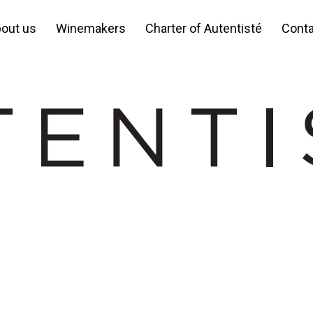
out us
Winemakers
Charter of Autentisté
Cont