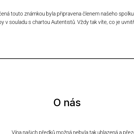
čená touto známkou byla připravena členem našeho spolku 
y v souladu s chartou Autentistů. Vždy tak víte, co je uvnitř
O nás
Vína našich předků možná nebyla tak uhlazená a přez