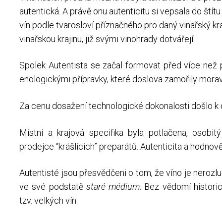
autentická. A právě onu autenticitu si vepsala do štítu
vín podle tvarosloví příznačného pro daný vinařský kra
vinařskou krajinu, již svými vinohrady dotvářejí.
Spolek Autentista se začal formovat před více než p
enologickými přípravky, které doslova zamořily morav
Za cenu dosažení technologické dokonalosti došlo k d
Místní a krajová specifika byla potlačena, osobit
prodejce “krášlících” preparátů. Autenticita a hodnově
Autentisté jsou přesvědčeni o tom, že víno je nerozluč
ve své podstatě
staré médium
. Bez vědomí histori
tzv. velkých vín.