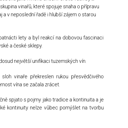
 skupina vinařů, které spojuje snaha o přípravu
j a v neposlední řadě i hlubší zájem o starou
atnácti lety a byl reakcí na dobovou fascinaci
ské a české sklepy.
osud největší unifikaci tuzemských vín.
ý sloh vinaře překreslen rukou přesvědčivého
rnost vína se začala zrácet.
ně spjato s pojmy jako tradice a kontinuita a je
cké kontinuity nelze vůbec pomýšlet na tvorbu