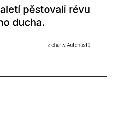
aletí pěstovali révu
ého ducha.
...z charty Autentistů