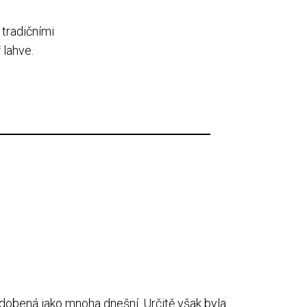
tradičními
 lahve.
dobená jako mnoha dnešní. Určitě však byla